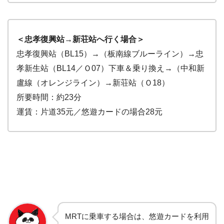
＜忠孝復興站→新荘站へ行く場合＞
忠孝復興站（BL15）→（板南線ブルーライン）→忠
孝新生站（BL14／Ｏ07）下車＆乗り換え→（中和新
盧線（オレンジライン）→新荘站（Ｏ18）
所要時間：約23分
運賃：片道35元／悠遊カードの場合28元
MRTに乗車する場合は、悠遊カードを利用