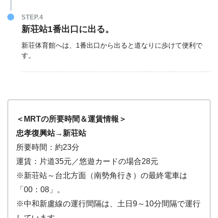
STEP.4
新荘站1番出口に出る。
新荘体育館へは、1番出口から出ると道なりに歩けて便利で
す。
＜MRTの所要時間＆運賃情報＞
忠孝復興站→新荘站
所要時間：約23分
運賃：片道35元／悠遊カードの場合28元
※新荘站～台北方面（南勢角行き）の最終電車は
「00：08」。
※中和新盧線の運行間隔は、土日9～10分間隔で運行
しています。