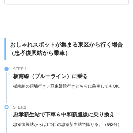
おしゃれスポットが集まる東区から行く場合
（忠孝復興站から乗車）
STEP.1
板南線（ブルーライン）に乗る
板南線の頂埔行き／亞東醫院行きどちらに乗車してもOK。
STEP.2
忠孝新生站で下車＆中和新盧線に乗り換え
忠孝復興站からは1つ目の忠孝新生站で降りる。（約2分）