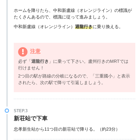
ホームを降りたら、中和新盧線（オレンジライン）の標識が
たくさんあるので、標識に従って進みましょう。
中和新盧線（オレンジライン）
迴龍行き
に乗り換える。
注意
必ず「
迴龍行き
」に乗って下さい。盧州行きのMRTでは
行けません！
2つ目の駅が路線の分岐になるので、「三重國小」と表示
されたら、次の駅で降りて引返しましょう。
STEP.3
新荘站で下車
忠孝新生站から11つ目の新荘站で降りる。（約23分）