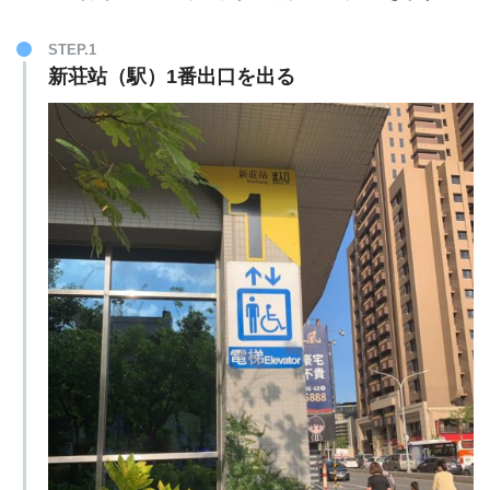
STEP.1
新荘站（駅）1番出口を出る