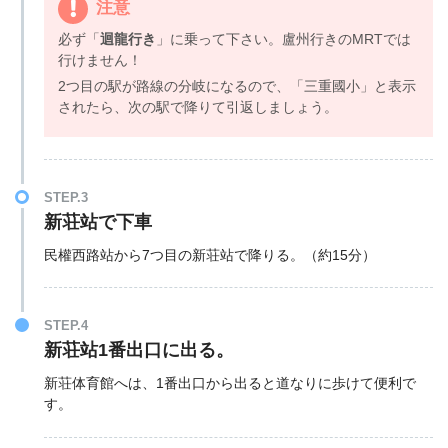
注意
必ず「
迴龍行き
」に乗って下さい。盧州行きのMRTでは
行けません！
2つ目の駅が路線の分岐になるので、「三重國小」と表示
されたら、次の駅で降りて引返しましょう。
STEP.3
新荘站で下車
民權西路站から7つ目の新荘站で降りる。（約15分）
STEP.4
新荘站1番出口に出る。
新荘体育館へは、1番出口から出ると道なりに歩けて便利で
す。