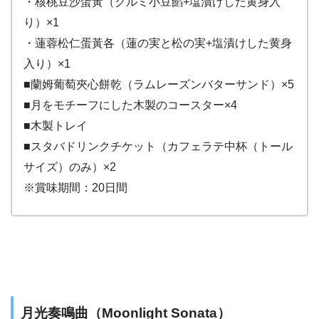
・核桃豆沙蛋黃（クルミ小豆餡+塩漬けした黄身入
り）×1
・蓮蓉松仁蛋黃各（蓮の実と松の実+塩漬けした黄身
入り）×1
■蘭姆葡萄夾心餅乾（ラムレーズンバターサンド）×5
■月をモチーフにした木製のコースター×4
■木製トレイ
■スタバドリンクチケット（カフェラテ中杯（トール
サイズ）のみ）×2
※賞味期間：20日間
月光奏鳴曲（Moonlight Sonata）