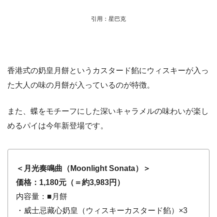
引用：星巴克
香港式の奶皇月餅というカスタード餡にウィスキーが入っ
た大人の味の月餅が入っているのが特徴。
また、蝶をモチーフにした深いキャラメルの味わいが楽し
めるパイは今年新登場です。
＜月光奏鳴曲（Moonlight Sonata）＞
価格：1,180元（＝約3,983円）
内容量：■月餅
・威士忌藏心奶皇（ウィスキーカスタード餡）×3