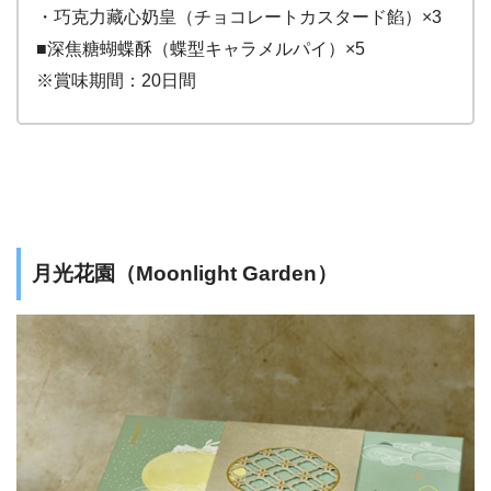
・巧克力藏心奶皇（チョコレートカスタード餡）×3
■深焦糖蝴蝶酥（蝶型キャラメルパイ）×5
※賞味期間：20日間
月光花園（Moonlight Garden）