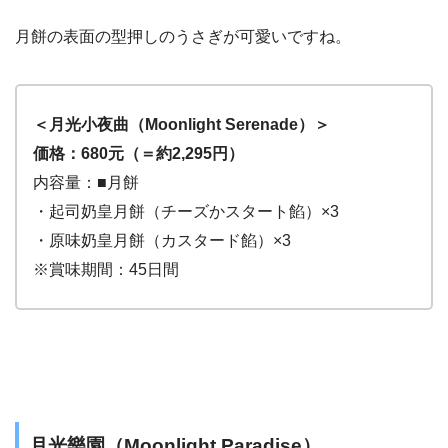
月餅の表面の型押しのうさぎが可愛いですね。
＜月光小夜曲（Moonlight Serenade）＞
価格：680元（＝約2,295円）
内容量：■月餅
・起司奶皇月餅（チーズかスタート餡）×3
・原味奶皇月餅（カスタード餡）×3
※賞味期間：45日間
月光樂園（Moonlight Paradise）