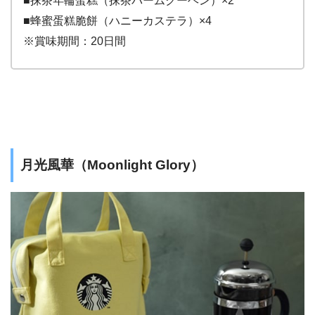
■抹茶年輪蛋糕（抹茶バームクーヘン）×2
■蜂蜜蛋糕脆餅（ハニーカステラ）×4
※賞味期間：20日間
月光風華（Moonlight Glory）