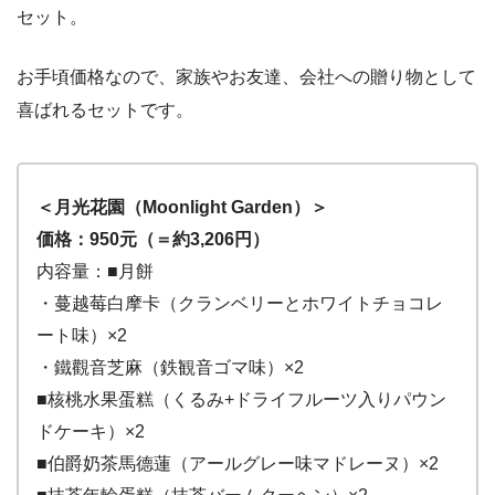
セット。
お手頃価格なので、家族やお友達、会社への贈り物として
喜ばれるセットです。
＜月光花園（Moonlight Garden）＞
価格：950元（＝約3,206円）
内容量：■月餅
・蔓越莓白摩卡（クランベリーとホワイトチョコレ
ート味）×2
・鐵觀音芝麻（鉄観音ゴマ味）×2
■核桃水果蛋糕（くるみ+ドライフルーツ入りパウン
ドケーキ）×2
■伯爵奶茶馬德蓮（アールグレー味マドレーヌ）×2