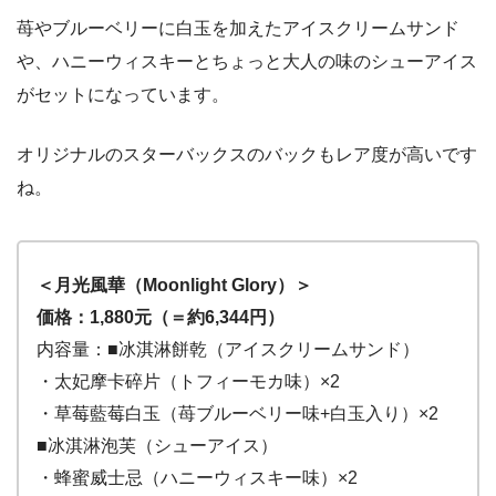
苺やブルーベリーに白玉を加えたアイスクリームサンド
や、ハニーウィスキーとちょっと大人の味のシューアイス
がセットになっています。
オリジナルのスターバックスのバックもレア度が高いです
ね。
＜月光風華（Moonlight Glory）＞
価格：1,880元（＝約6,344円）
内容量：■冰淇淋餅乾（アイスクリームサンド）
・太妃摩卡碎片（トフィーモカ味）×2
・草莓藍莓白玉（苺ブルーベリー味+白玉入り）×2
■冰淇淋泡芙（シューアイス）
・蜂蜜威士忌（ハニーウィスキー味）×2