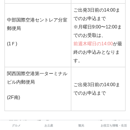
ご出発3日前の14:00ま
でのお申込まで
中部国際空港セントレア分室
※月曜日9:00〜12:00ま
郵便局
でのお受取は、
(1Ｆ)
前週木曜日の14:00
が最
終のお申込みとなりま
す。
関西国際空港第一ターミナル
ビル内郵便局
ご出発3日前の14:00ま
でのお申込まで
(2F南)
※羽田空港での受け取りが、万が一22：00を過ぎた場合
グルメ
お土産
観光
お役立ち情報・生活